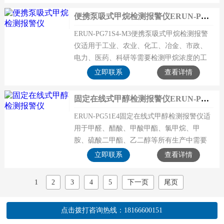
便携泵吸式甲烷检测报警仪ERUN-PG71S4-M3
ERUN-PG71S4-M3便携泵吸式甲烷检测报警
仪适用于工业、农业、化工、冶金、市政、
电力、医药、科研等需要检测甲烷浓度的工
况场所，便携式甲烷浓度检测仪可以方便移
立即联系
查看详情
动快速检测环
固定在线式甲醇检测报警仪ERUN-PG51E4
ERUN-PG51E4固定在线式甲醇检测报警仪适
用于甲醛、醋酸、甲酸甲酯、氯甲烷、甲
胺、硫酸二甲酯、乙二醇等所有生产中需要
用到甲醇或生产甲醇的工况场所，固定式甲
立即联系
查看详情
醇气体泄漏检
1
2
3
4
5
下一页
尾页
点击拨打咨询热线：
18166600151