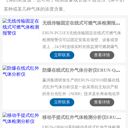
某种或某几种气体的浓度含量。
无线传输固定在线式可燃气体检测报警仪ERUN-PG51EX
ERUN-PG51EX无线传输固定在线式可燃气体
检测报警仪可以固定安装在墙壁、设备或管
道上，24小时连续实时在线监测可燃易爆气
体的浓度值及泄漏情况并超标报警无线传输
立即联系
查看详情
数据的工况
防爆在线式红外气体分析仪ERUN-QZ9110
赢润集团研发生产的ERUN-QZ9110防爆在线
式红外气体分析仪是一款采用自主知识产权
的非分光红外（NDIR）技术及长寿命电化学
传感技术的高端分析设备。防爆红外气体分
立即联系
查看详情
析仪能够同时
移动手提式红外气体检测分析仪ERUN-QB9610系列
ERUN-QB9610系列移动手提式红外气体检测