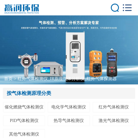
首页
产品中心
气体分析仪器
气体报警控制
器
大气环境监测
首页
> 红外气体检测仪_IR原理气体分析仪_红外气体探测器
系统
按气体检测原理分类
气体在线监测
系统
催化燃烧气体检测仪
电化学气体检测仪
红外气体检测仪
解决方案
PID气体检测仪
热导气体检测仪
激光气体检测仪
客户案例
其他气体检测仪