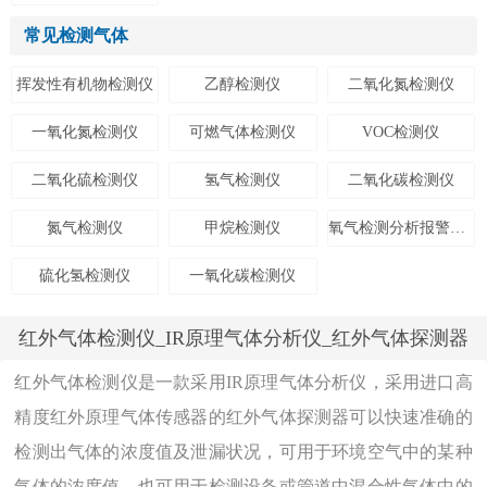
新闻中心
常见检测气体
技术中心
挥发性有机物检测仪
乙醇检测仪
二氧化氮检测仪
关于我们
一氧化氮检测仪
可燃气体检测仪
VOC检测仪
服务优势
二氧化硫检测仪
氢气检测仪
二氧化碳检测仪
联系我们
氮气检测仪
甲烷检测仪
氧气检测分析报警仪器
硫化氢检测仪
一氧化碳检测仪
红外气体检测仪_IR原理气体分析仪_红外气体探测器
红外气体检测仪是一款采用IR原理气体分析仪，采用进口高
精度红外原理气体传感器的红外气体探测器可以快速准确的
检测出气体的浓度值及泄漏状况，可用于环境空气中的某种
气体的浓度值，也可用于检测设备或管道中混合性气体中的