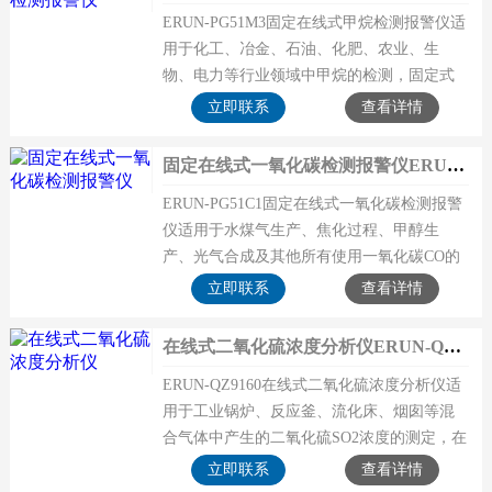
ERUN-PG51M3固定在线式甲烷检测报警仪适
用于化工、冶金、石油、化肥、农业、生
物、电力等行业领域中甲烷的检测，固定式
甲烷泄漏检测仪能够连续实时在线监测甲烷
立即联系
查看详情
CH4浓度值及泄
固定在线式一氧化碳检测报警仪ERUN-PG51C1
ERUN-PG51C1固定在线式一氧化碳检测报警
仪适用于水煤气生产、焦化过程、甲醇生
产、光气合成及其他所有使用一氧化碳CO的
工况场所，固定式一氧化碳浓度检测仪可以
立即联系
查看详情
连续实时在线
在线式二氧化硫浓度分析仪ERUN-QZ9160
ERUN-QZ9160在线式二氧化硫浓度分析仪适
用于工业锅炉、反应釜、流化床、烟囱等混
合气体中产生的二氧化硫SO2浓度的测定，在
线式二氧化硫分析仪能够连续实时在线监测
立即联系
查看详情
混合气体及