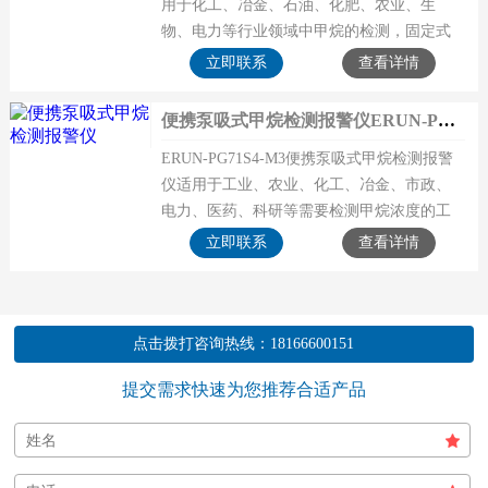
用于化工、冶金、石油、化肥、农业、生
物、电力等行业领域中甲烷的检测，固定式
甲烷泄漏检测仪能够连续实时在线监测甲烷
立即联系
查看详情
CH4浓度值及泄
便携泵吸式甲烷检测报警仪ERUN-PG71S4-M3
ERUN-PG71S4-M3便携泵吸式甲烷检测报警
仪适用于工业、农业、化工、冶金、市政、
电力、医药、科研等需要检测甲烷浓度的工
况场所，便携式甲烷浓度检测仪可以方便移
立即联系
查看详情
动快速检测环
点击拨打咨询热线：
18166600151
提交需求快速为您推荐合适产品