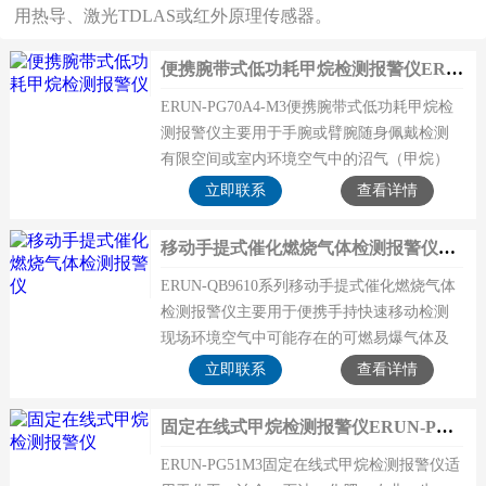
新闻中心
用热导、激光TDLAS或红外原理传感器。
技术中心
便携腕带式低功耗甲烷检测报警仪ERUN-PG70A4-M3
关于我们
ERUN-PG70A4-M3便携腕带式低功耗甲烷检
测报警仪主要用于手腕或臂腕随身佩戴检测
服务优势
有限空间或室内环境空气中的沼气（甲烷）
联系我们
CH4的浓度值并超标报警。腕带式经济型甲烷
立即联系
查看详情
浓度检测仪整
移动手提式催化燃烧气体检测报警仪ERUN-QB9610系列
ERUN-QB9610系列移动手提式催化燃烧气体
检测报警仪主要用于便携手持快速移动检测
现场环境空气中可能存在的可燃易爆气体及
蒸汽的浓度值及泄漏状况，便携式催化燃烧
立即联系
查看详情
原理气体测
固定在线式甲烷检测报警仪ERUN-PG51M3
ERUN-PG51M3固定在线式甲烷检测报警仪适