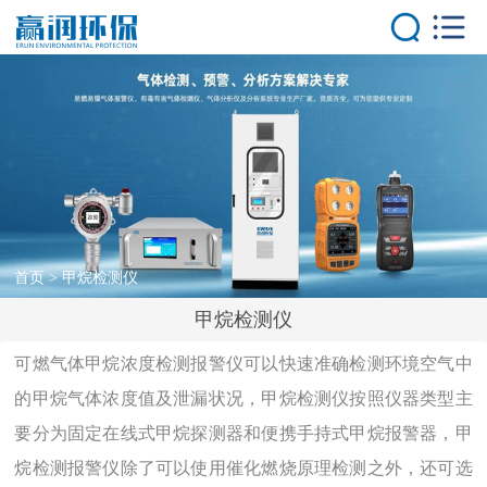
首页
产品中心
气体分析仪器
气体报警控制
器
大气环境监测
首页
>
甲烷检测仪
系统
甲烷检测仪
气体在线监测
系统
可燃气体甲烷浓度检测报警仪可以快速准确检测环境空气中
的甲烷气体浓度值及泄漏状况，甲烷检测仪按照仪器类型主
解决方案
要分为固定在线式甲烷探测器和便携手持式甲烷报警器，甲
客户案例
烷检测报警仪除了可以使用催化燃烧原理检测之外，还可选