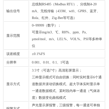
总线制RS485（Modbus RTU）、分线制4-20
输出信号
mA、无线传输（433M、wifi、GPRS、蓝牙、
Rola、红外、Zig-Bee等可选）
0~99999（数字）；
可显示mg/m3、℃、RH%、ppm、Pa、
显示范围
μmol/mol、m/s、LEL%、VOL%、PSI等多种单
位
误差精度
±0.1%FS
分辨率
0.001、0.01、0.1、1可选
3.5寸（可选7寸）高清彩屏显示；
三种显示模式可自由切换：同时实时显示6个通
显示方式
道数据并滚动切换模式、超大字体实时显示单
一通道数据模式、某时段内单一通道（气体浓
度）数据变化曲线模式
声光显示屏报警，三级报警，每一通道可单独
报警方式