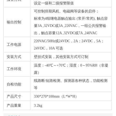
设定一级和二级报警限值
可控制排期风机、电磁阀等设备的启停；
标准为4组继电器触点输出 (常开/常闭), 触点容
输出控制
量3A ,32VDC或3A ,220VAC，一组公共报警输
出，触点容量12A ,32VDC或7A ,240VAC
220VAC/50Hz或24VDC，2A；24VDC，5A；
工作电源
24VDC，10A 可选
安装方式
壁挂式安装，其他安装方式可订制
温度：-40℃～+70℃；湿度：0～95%RH（非凝
工作环境
露）
线路断/短路检测、探测器各种状态，功能检测
自检功能
等
产品尺寸
330*270*100mm（L*W*H）
产品重量
3.2kg