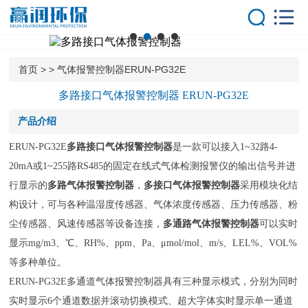
首页
产品中心
气体分析仪器
首页
>
>
气体报警控制器ERUN-PG32E
气体报警控制器
多路接口气体报警控制器 ERUN-PG32E
大气环境监测系
产品介绍
统
气体在线监测系
ERUN-PG32E
多路接口气体报警控制器
是一款可以接入1~32路4-
统
20mA或1~255路RS485的固定在线式气体检测报警仪的输出信号并进
解决方案
行显示的
多路气体报警控制器
，
多接口气体报警控制器
采用模块化结
客户案例
构设计，可与各种温湿度传感器、气体浓度传感器、压力传感器、粉
新闻中心
尘传感器、风速传感器等设备连接，
多通路气体报警控制器
可以实时
技术中心
显示mg/m3、℃、RH%、ppm、Pa、μmol/mol、m/s、LEL%、VOL%
等多种单位。
关于我们
ERUN-PG32E多通道气体报警控制器具有三种显示模式，分别为同时
服务优势
实时显示6个通道数据并滚动切换模式、超大字体实时显示单一通道
联系我们