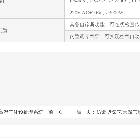
接口
RS-485，RS-232 , 4~20mA，Ethe
220V AC±10%，>3000W
具备自诊断功能，可在线检
配置
内置调零气泵，可实现空气自动
高湿气体预处理系统
：前一页
后一页：
防爆型煤气/天然气