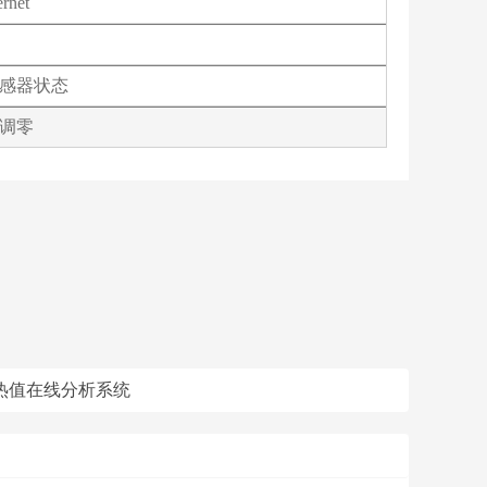
rnet
查传感器状态
调零
热值在线分析系统