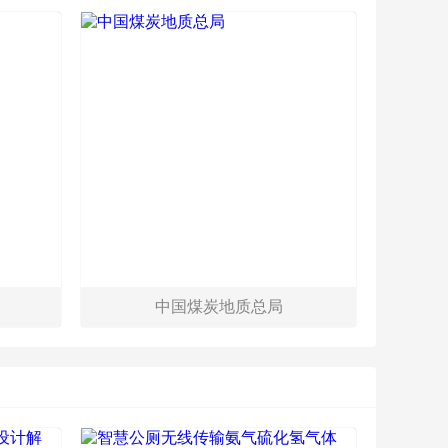
中国煤炭地质总局