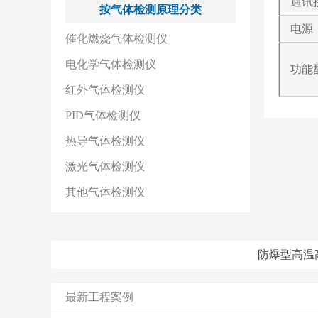
通讯
按气体检测原理分类
电源
催化燃烧气体检测仪
电化学气体检测仪
功能
红外气体检测仪
PID气体检测仪
热导气体检测仪
激光气体检测仪
其他气体检测仪
防爆型高温
最新工程案例