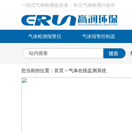
一站式气体检测提供者，专注气体检测10余年
气体检测报警仪
气体报警控制器
您当前的位置：
首页
>
气体在线监测系统