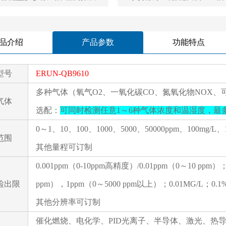
品介绍
产品参数
功能特点
型号
ERUN-QB9610
多种气体（氧气O2、一氧化碳CO、氮氧化物NOX、可
气体
选配：
可同时检测任意1～6种气体浓度和温湿度，最
0～1、10、100、1000、5000、50000ppm、100mg/
范围
其他量程可订制
0.001ppm（0-10ppm高精度）/0.01ppm（0～10 ppm）；
检出限
ppm），1ppm（0～5000 ppm以上）；0.01MG/L；0.1%L
其他分辨率可订制
催化燃烧、电化学、PID光离子、半导体、激光、热