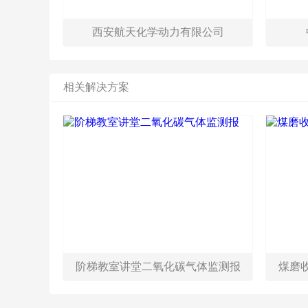
西安航天化学动力有限公司
相关解决方案
阶梯教室讲堂二氧化碳气体监测报
煤磨