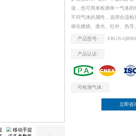
值，也可用来检测单一气体的
不同气体的属性，选用合适检
催化燃烧、激光、红外、热导、
ERUN-QB96
产品型号:
产品认证:
可检测气体:
立即咨