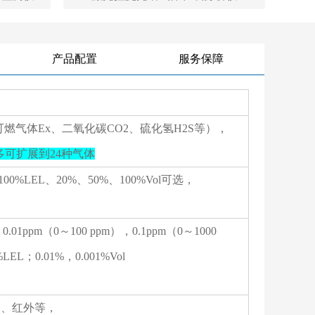
产品配置
服务保障
燃气体Ex、二氧化碳CO2、硫化氢H2S等），
多可扩展到24种气体
L、100%LEL、20%、50%、100%Vol可选，
0.01ppm（0～100 ppm），0.1ppm（0～1000
EL；0.01%，0.001%Vol
导、红外等，