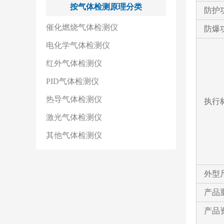
按气体检测原理分类
防护
催化燃烧气体检测仪
防爆
电化学气体检测仪
红外气体检测仪
PID气体检测仪
热导气体检测仪
执行
激光气体检测仪
其他气体检测仪
外型
产品
产品