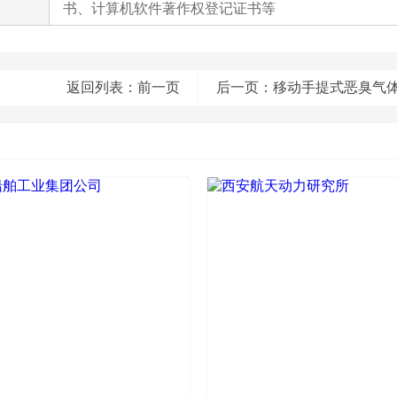
书、计算机软件著作权登记证书等
返回列表
：前一页
后一页：
移动手提式恶臭气