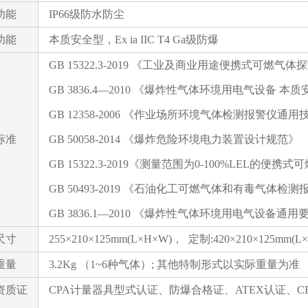
功能
IP66级防水防尘
功能
本质安全型，Ex ia IIC T4 Ga级防爆
GB 15322.3-2019 《工业及商业用途便携式可燃气体
GB 3836.4—2010 《爆炸性气体环境用电气设备 本质
GB 12358-2006 《作业场所环境气体检测报警仪通
标准
GB 50058-2014 《爆炸危险环境电力装置设计规范》
GB 15322.3-2019《测量范围为0-100%LEL的便
GB 50493-2019 《石油化工可燃气体和有毒气体检
GB 3836.1—2010 《爆炸性气体环境用电气设备通用
尺寸
255×210×125mm(L×H×W)， 定制:420×210×125mm(L
重量
3.2Kg （1~6种气体）; 其他特制形式以实际重量为准
资质证
CPA计量器具型式认证、防爆合格证、ATEX认证、C