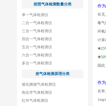
按照气体检测数量分类
作为
在无
单一气体检测仪
二合一气体检测仪
毒气
三合一气体检测仪
环氧
四合一气体检测仪
计算
五合一气体检测仪
★
25
六合一气体检测仪
★
50
多合一气体检测仪
因此
按气体检测原理分类
作为
催化燃烧气体检测仪
在有
电化学气体检测仪
1mg
红外气体检测仪