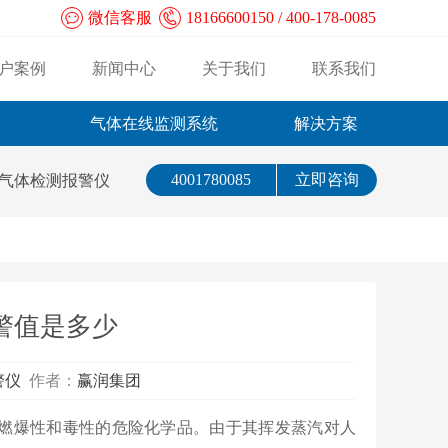
微信客服
18166600150 / 400-178-0085
户案例
新闻中心
关于我们
联系我们
气体在线监测系统
解决方案
4001780085
立即咨询
气体检测报警仪
警值是多少
警仪
作者：
赢润集团
时具有易燃爆性和毒性的危险化学品。由于其挥发蒸汽对人