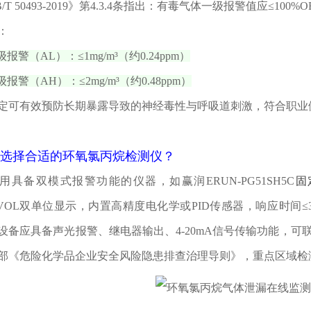
/T 50493-2019》第4.3.4条指出：有毒气体一级报警值应≤100%
：
级报警（AL）：≤1mg/m³（约0.24ppm）
级报警（AH）：≤2mg/m³（约0.48ppm）
定可有效预防长期暴露导致的神经毒性与呼吸道刺激，符合职业
选择合适的环氧氯丙烷检测仪？
用具备双模式报警功能的仪器，如赢润ERUN-PG51SH5C
固
VOL双单位显示，内置高精度电化学或PID传感器，响应时间≤
设备应具备声光报警、继电器输出、4-20mA信号传输功能，
部《危险化学品企业安全风险隐患排查治理导则》，重点区域检测