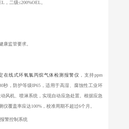
OEL，二级≤200%OEL。
健康监管要求。
定在线式环氧氯丙烷气体检测报警仪
，支持ppm
30秒，防护等级IP65，适用于高湿、腐蚀性工业环
可联动风机、喷淋系统，实现自动应急处置。根据应急
仪覆盖率应达100%，校准周期不超过6个月。