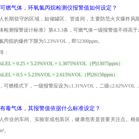
可燃气体，环氧氯丙烷检测仪报警值如何设定？
人长期驻守的区域，如储罐区、管道间，主要防范火灾爆炸风险。依据《
体检测报警设计标准》第4.3.3条，可燃气体一级报警值不得高于25
氯丙烷的爆炸下限为5.23%VOL，即52300ppm。
得：
%LEL = 0.25 × 5.23%VOL = 1.3075%VOL（约13075ppm）
%LEL = 0.5 × 5.23%VOL = 2.615%VOL（约26150ppm）
，可燃模式下，一级报警应设为≤1.31%VOL，二级≤2.62%V
有毒气体，其报警值依据什么标准设定？
人作业的车间、实验室或包装区，健康危害是首要关注点。根据《GBZ
/m³。