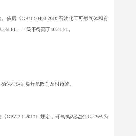
GB/T 50493-2019 石油化工可燃气体和有
%LEL，二级不得高于50%LEL。
OL，确保在达到爆炸危险前及时预警。
 2.1-2019》规定，环氧氯丙烷的PC-TWA为