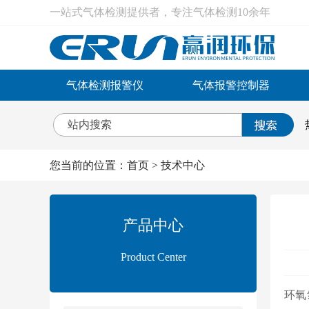
一站式气体检测提供者，专注气体检测10余年
气体检测报警仪
气体报警控制器
您当前的位置：
首页
>
技术中心
产品中心
Product Center
环氧