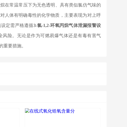
丙烷在常温常压下为无色透明、具有类似氯仿气味的
人体有明确毒性的化学物质，主要表现为​​对上呼
值设定需严格遵循
3-氯-1,2-环氧丙烷气体泄漏报警设
全风险。无论是作为可燃易爆气体还是有毒有害气
的重要措施。