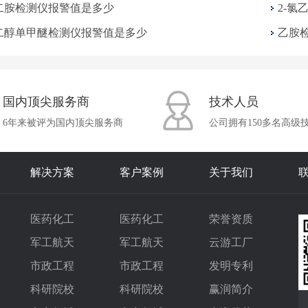
二胺检测仪报警值是多少
2-氯
二醇单甲醚检测仪报警值是多少
乙胺
国内顶尖服务商
技术人员
6年来被评为国内顶尖服务商
公司拥有150多名高级
解决方案
客户案例
关于我们
医药化工
医药化工
荣誉资质
军工航天
军工航天
云游工厂
市政工程
市政工程
发明专利
科研院校
科研院校
赢润简介