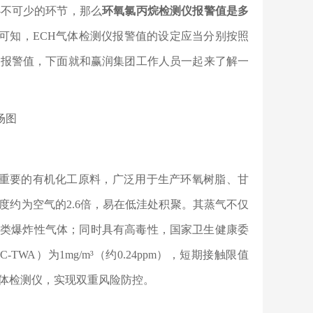
必不可少的环节，那么
环氧氯丙烷检测仪报警值是多
可知，ECH气体检测仪报警值的设定应当分别按照
级报警值，下面就和赢润集团工作人员一起来了解一
，是一种重要的有机化工原料，广泛用于生产环氧树脂、甘
约为空气的2.6倍，易在低洼处积聚。其蒸气不仅
属于ⅡA类爆炸性气体；同时具有高毒性，国家卫生健康委
TWA）为1mg/m³（约0.24ppm），短期接触限值
装气体检测仪，实现双重风险防控。