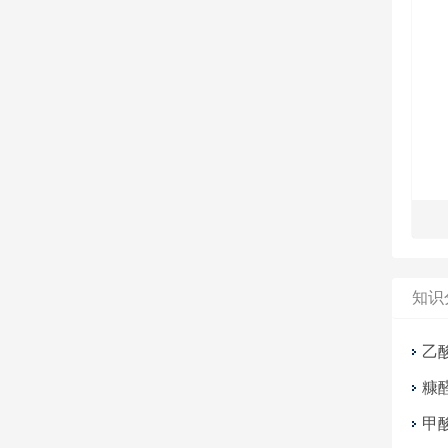
知识
乙
糠
甲