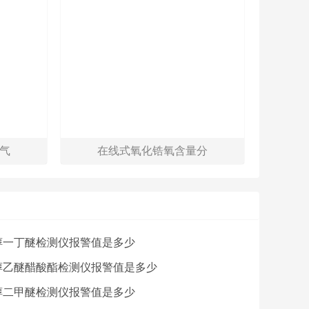
气
在线式氧化锆氧含量分
醇一丁醚检测仪报警值是多少
醇乙醚醋酸酯检测仪报警值是多少
醇二甲醚检测仪报警值是多少