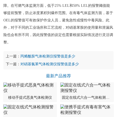
障。在可燃气体监测方面，低于25% LEL和50% LEL的报警阈值能
够提前预警，防止浓度累积到爆炸范围。在有毒气体监测方面，基于
OEL的报警值可有效保护作业人员，避免急性或慢性中毒风险。此
外，对于不同的工业场所和工艺流程，对硝基苯胺的使用量和泄漏风
险也会有所不同，因此报警值的设定也需要根据实际情况进行灵活调
整。
上一篇：
丙烯酰胺气体检测仪报警值是多少
下一篇：
对硝基氯苯气体检测仪报警值是多少
最新产品推荐
移动手提式恶臭气体检测仪
固定在线式六合一气体检测报警仪