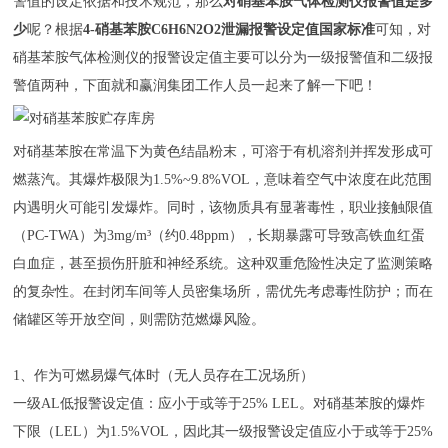
警值的设定依据和技术规范，那么
对硝基苯胺气体检测仪报警值是多
少
呢？根据
4-硝基苯胺C6H6N2O2泄漏报警设定值国家标准
可知，对
硝基苯胺气体检测仪的报警设定值主要可以分为一级报警值和二级报
警值两种，下面就和赢润集团工作人员一起来了解一下吧！
对硝基苯胺在常温下为黄色结晶粉末，可溶于有机溶剂并挥发形成可
燃蒸汽。其爆炸极限为1.5%~9.8%VOL，意味着空气中浓度在此范围
内遇明火可能引发爆炸。同时，该物质具有显著毒性，职业接触限值
（PC-TWA）为3mg/m³（约0.48ppm），长期暴露可导致高铁血红蛋
白血症，甚至损伤肝脏和神经系统。这种双重危险性决定了监测策略
的复杂性。在封闭车间等人员密集场所，需优先考虑毒性防护；而在
储罐区等开放空间，则需防范燃爆风险。
1、
作为可燃易爆气体时（无人员存在工况场所）
一级AL低报警设定值
：应小于或等于25% LEL。对硝基苯胺的爆炸
下限（LEL）为1.5%VOL，因此其一级报警设定值应小于或等于25%