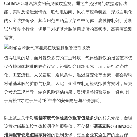
C6H6N2O2蒸汽浓度的高灵敏度监测。通过声光报警与数据远传功
能，实时反馈泄漏情况，联动电磁阀、风机等应急装置，形成自动化
的安全防护链条。其应用范围涵盖了染料中间体、腐蚀抑制剂、分析
试剂等多个行业，满足了对硝基苯胺使用场所的高频率、高强度监测
需求。
值得注意的是，面对复杂多变的工业环境，气体检测仪的报警值不仅
仅依赖国家标准的静态设定，还需结合现场实际工况，进行动态优
化。工艺流程、人员密度、通风条件、温湿度变化等因素，都会影响
对硝基苯胺的扩散与积聚。因此，企业在制定检测报警方案时，应充
分考虑工况差异，结合风险评估结果，灵活调整报警阈值，避免“过
于宽松”或“过于严苛”所带来的安全隐患与经济损耗。
以上就是关于
对硝基苯胺气体检测仪报警值是多少
的相关介绍，合理
设置对硝基苯胺气体检测仪的报警值，不仅是
4-硝基苯胺C6H6N2O2
泄漏报警设定值国家标准
的强制要求，更是企业安全生产的重要保