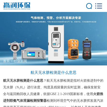
首页
产品中心
气体分析仪器
气体报警控制器
大气环境监测系
统
气体在线监测系
统
首页
>
行业新闻
解决方案
客户案例
航天无水肼检测是什么意思
新闻中心
航天无水肼检测是什么意思
？航天无水肼检测是指对火箭推进剂中的
技术中心
无水肼（N₂H₄）进行浓度、纯度及残留量的实时监测，确保发射安
关于我们
全与返回舱回收人员健康，依据GBZ 2.1-2019国家标准，使用
火箭推
服务优势
进剂联氨气体泄漏检测报警器
检测到环境空气中的无水肼挥发蒸汽浓
联系我们