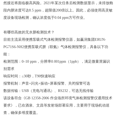
然接近将面临极高风险。2021年某次任务后检测数据显示，未排放舱
段内肼浓度可达8.5 ppm，超限值200倍以上。因此，必须使用高灵敏
度设备现场检测，确认浓度低于0.04 ppm方可作业。
有哪些高效的无水肼检测技术？
目前主流采用便携泵吸式气体检测报警仪器，如赢润集团ERUN-
PG71S6-NH2
便携泵吸式肼（联氨）气体检测报警仪
，具备以下功
能：
检测范围：0–10 ppm，分辨率0.001ppm（1ppb），满足微量泄漏识
别需求
响应时间：≤30秒，T90快速响应
报警机制：声音+闪光+振动+屏幕报警、关闭报警可选
数据传输：USB（充电与通讯）、RS232，可选无线传输
该设备符合《GB 12358-2006 作业场所环境气体检测报警仪通用技术
要求》，已在酒泉、文昌等发射场部署应用，主要用于现场机动巡
查，确保多维度覆盖。