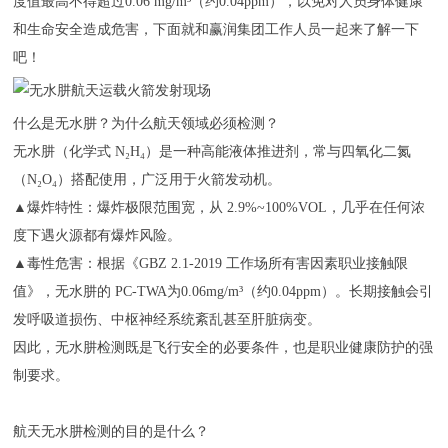
度值最高不得超过0.06 mg/m³（约0.04ppm），以免对人员身体健康
和生命安全造成危害，下面就和赢润集团工作人员一起来了解一下
吧！
什么是无水肼？为什么航天领域必须检测？
无水肼（化学式 N₂H₄）是一种高能液体推进剂，常与四氧化二氮
（N₂O₄）搭配使用，广泛用于火箭发动机。
▲
爆炸特性
：爆炸极限范围宽，从 2.9%~100%VOL，几乎在任何浓
度下遇火源都有爆炸风险。
▲
毒性危害
：根据《GBZ 2.1-2019 工作场所有害因素职业接触限
值》，无水肼的 PC-TWA为0.06mg/m³（约0.04ppm）。长期接触会引
发呼吸道损伤、中枢神经系统紊乱甚至肝脏病变。
因此，无水肼检测既是飞行安全的必要条件，也是职业健康防护的强
制要求。
航天无水肼检测的目的是什么？