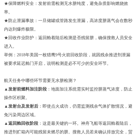
★
保障燃料安全
：发射前需检测无水肼纯度，避免杂质影响燃烧效
率。
★
防止泄漏事故
：一旦储罐或管路发生泄漏，高浓度肼蒸气会在数秒
内达到爆炸极限。
★
回收作业防护
：返回舱着陆后检测是否残留肼，确保搜救人员安全
进入。
举例：2018年美国一枚猎鹰9号火箭回收阶段，就因残余推进剂泄漏
被要求延迟舱门开启，说明检测是必不可少的安全环节。
航天任务中哪些环节需要无水肼检测？
▲
发射前燃料加注阶段
：地面加注系统需实时监控肼蒸气浓度，防止
操作区积聚。
▲
发射台及发射后
：即使点火成功，仍需监测残余气体扩散情况，避
免污染周边区域。
▲
返回舱回收阶段
：这是最关键的一环。神舟飞船等返回舱着陆后，
推进剂贮箱内可能残留未燃尽的肼。搜救人员若未确认排放完全，贸